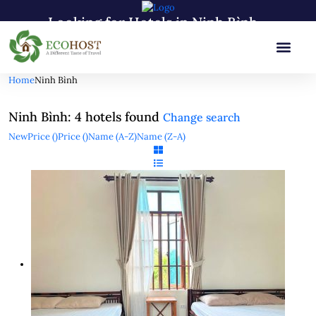
Looking for Hotels in Ninh Bình...
it will take a couple of seconds
Home
Ninh Bình
Ninh Bình: 4 hotels found
Change search
New
Price (
)
Price (
)
Name (A-Z)
Name (Z-A)