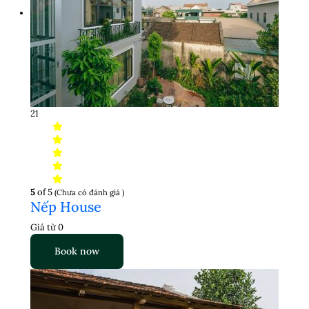
21
5
of 5
(Chưa có đánh giá )
Nếp House
Giá từ
0
Book now