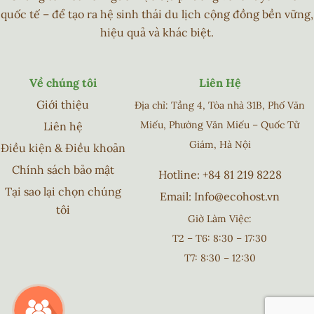
quốc tế – để tạo ra hệ sinh thái du lịch cộng đồng bền vững,
hiệu quả và khác biệt.
Về chúng tôi
Liên Hệ
Giới thiệu
Địa chỉ: Tầng 4, Tòa nhà 31B, Phố Văn
Miếu, Phường Văn Miếu – Quốc Tử
Liên hệ
Giám, Hà Nội
Điều kiện & Điều khoản
Chính sách bảo mật
Hotline:
+84 81 219 8228
Tại sao lại chọn chúng
Email:
Info@ecohost.vn
tôi
Giờ Làm Việc:
T2 – T6: 8:30 – 17:30
T7: 8:30 – 12:30