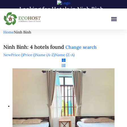
Looking for Hotels in Ninh Bình...
it will take a couple of seconds
Home
Ninh Bình
Ninh Bình: 4 hotels found
Change search
New
Price (
)
Price (
)
Name (A-Z)
Name (Z-A)