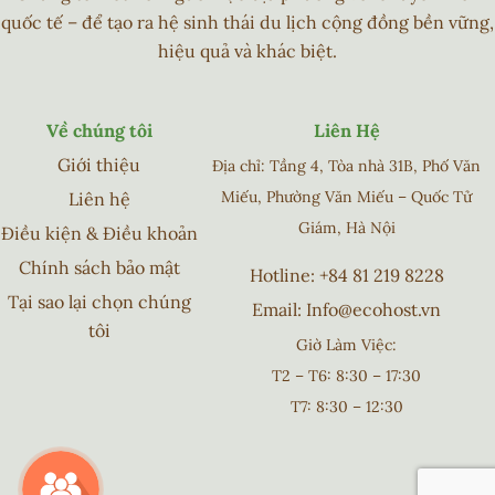
quốc tế – để tạo ra hệ sinh thái du lịch cộng đồng bền vững,
hiệu quả và khác biệt.
Về chúng tôi
Liên Hệ
Giới thiệu
Địa chỉ: Tầng 4, Tòa nhà 31B, Phố Văn
Miếu, Phường Văn Miếu – Quốc Tử
Liên hệ
Giám, Hà Nội
Điều kiện & Điều khoản
Chính sách bảo mật
Hotline:
+84 81 219 8228
Tại sao lại chọn chúng
Email:
Info@ecohost.vn
tôi
Giờ Làm Việc:
T2 – T6: 8:30 – 17:30
T7: 8:30 – 12:30