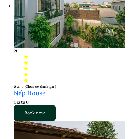
21
5
of 5
(Chưa có đánh giá )
Nếp House
Giá từ
0
Book now