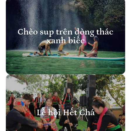
Chèo sup trên dòng thác
xanh biếc
Lễ hội Hết Chá