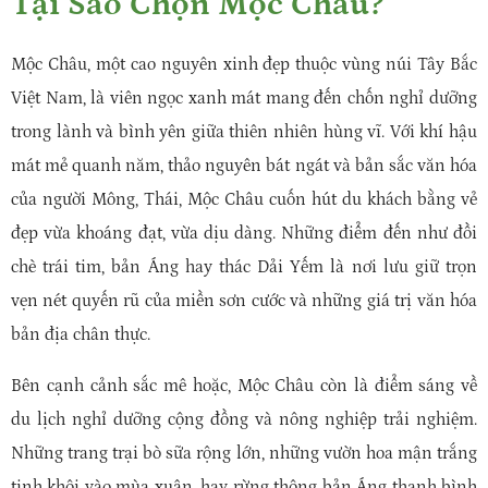
Tại Sao Chọn Mộc Châu?
Mộc Châu, một cao nguyên xinh đẹp thuộc vùng núi Tây Bắc
Việt Nam, là viên ngọc xanh mát mang đến chốn nghỉ dưỡng
trong lành và bình yên giữa thiên nhiên hùng vĩ. Với khí hậu
mát mẻ quanh năm, thảo nguyên bát ngát và bản sắc văn hóa
của người Mông, Thái, Mộc Châu cuốn hút du khách bằng vẻ
đẹp vừa khoáng đạt, vừa dịu dàng. Những điểm đến như đồi
chè trái tim, bản Áng hay thác Dải Yếm là nơi lưu giữ trọn
vẹn nét quyến rũ của miền sơn cước và những giá trị văn hóa
bản địa chân thực.
Bên cạnh cảnh sắc mê hoặc, Mộc Châu còn là điểm sáng về
du lịch nghỉ dưỡng cộng đồng và nông nghiệp trải nghiệm.
Những trang trại bò sữa rộng lớn, những vườn hoa mận trắng
tinh khôi vào mùa xuân, hay rừng thông bản Áng thanh bình