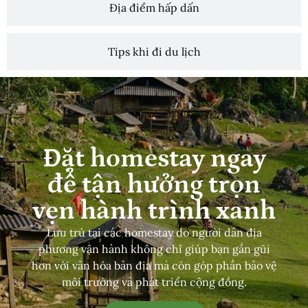
Địa điểm hấp dấn
Tips khi đi du lịch
Đặt homestay ngay
để tận hưởng trọn
vẹn hành trình xanh
Lưu trú tại các homestay do người dân địa
phương vận hành không chỉ giúp bạn gần gũi
hơn với văn hóa bản địa mà còn góp phần bảo vệ
môi trường và phát triển cộng đồng.