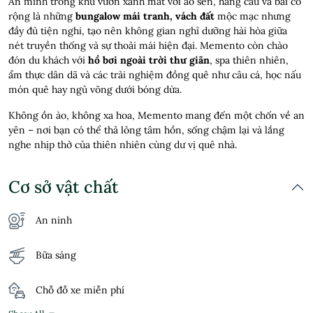
Ẩn mình trong khu vườn xanh mát với ao sen, hàng cau và bãi cỏ
rộng là những
bungalow mái tranh, vách đất
mộc mạc nhưng
đầy đủ tiện nghi, tạo nên không gian nghỉ dưỡng hài hòa giữa
nét truyền thống và sự thoải mái hiện đại. Memento còn chào
đón du khách với
hồ bơi ngoài trời thư giãn
, spa thiên nhiên,
ẩm thực dân dã và các trải nghiệm đồng quê như câu cá, học nấu
món quê hay ngủ võng dưới bóng dừa.
Không ồn ào, không xa hoa, Memento mang đến một chốn về an
yên – nơi bạn có thể thả lỏng tâm hồn, sống chậm lại và lắng
nghe nhịp thở của thiên nhiên cùng dư vị quê nhà.
Cơ sở vật chất
An ninh
Bữa sáng
Chỗ đỗ xe miễn phí