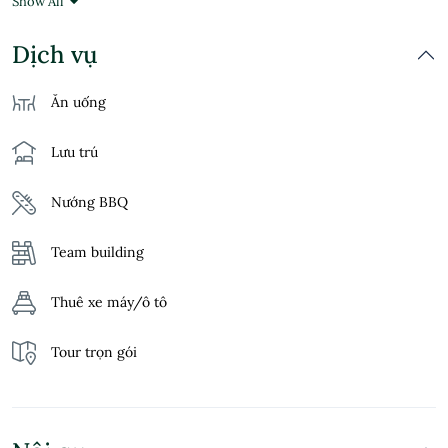
Show All
Dịch vụ phòng
Dịch vụ
Hồ bơi
Ăn uống
Phòng gia đình
Lưu trú
Phòng không hút thuốc
Nướng BBQ
Sân vườn
Team building
Tủ quần áo
Thuê xe máy/ô tô
WiFi miễn phí
Tour trọn gói
Điều hòa