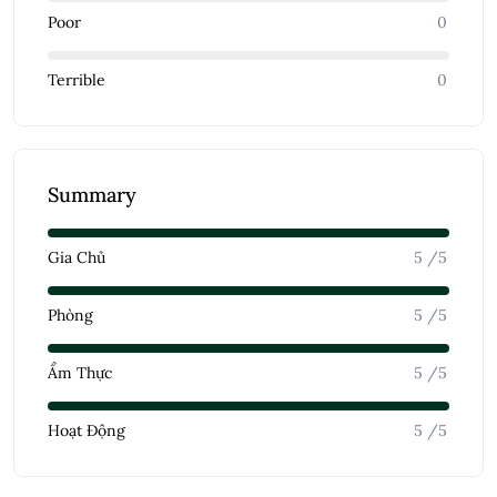
Poor
0
Terrible
0
Summary
Gia Chủ
5 /5
Phòng
5 /5
Ẩm Thực
5 /5
Hoạt Động
5 /5