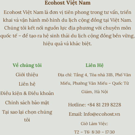
Ecohost Việt Nam
Ecohost Việt Nam là đơn vị tiên phong trong tư vấn, triển
khai và vận hành mô hình du lịch cộng đồng tại Việt Nam.
Chúng tôi kết nối nguồn lực địa phương với chuyên môn
quốc tế – để tạo ra hệ sinh thái du lịch cộng đồng bền vững,
hiệu quả và khác biệt.
Về chúng tôi
Liên Hệ
Giới thiệu
Địa chỉ: Tầng 4, Tòa nhà 31B, Phố Văn
Miếu, Phường Văn Miếu – Quốc Tử
Liên hệ
Giám, Hà Nội
Điều kiện & Điều khoản
Chính sách bảo mật
Hotline:
+84 81 219 8228
Tại sao lại chọn chúng
Email:
Info@ecohost.vn
tôi
Giờ Làm Việc:
T2 – T6: 8:30 – 17:30