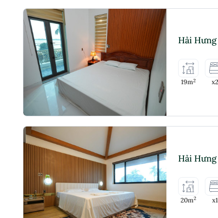
Hải Hưng
2
19m
x
Hải Hưng
2
20m
x1