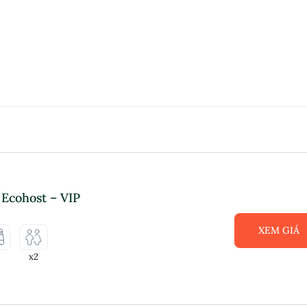
Ecohost – VIP
XEM GIÁ
x2