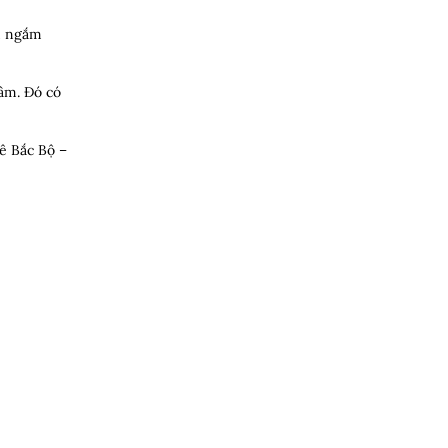
im ngắm
âm. Đó có
uê Bắc Bộ –