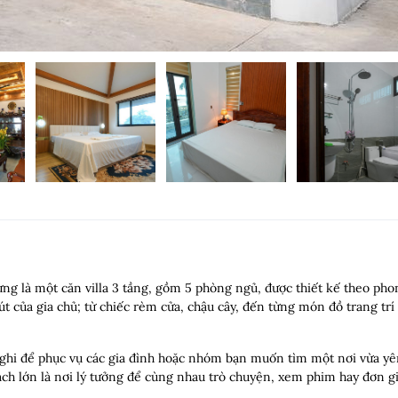
ng là một căn villa 3 tầng, gồm 5 phòng ngủ, được thiết kế theo ph
 của gia chủ; từ chiếc rèm cửa, chậu cây, đến từng món đồ trang trí 
 nghi để phục vụ các gia đình hoặc nhóm bạn muốn tìm một nơi vừa yê
ch lớn là nơi lý tưởng để cùng nhau trò chuyện, xem phim hay đơn gi