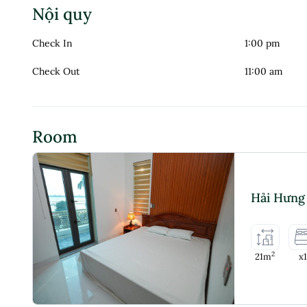
Nội quy
Check In
1:00 pm
Check Out
11:00 am
Room
Hải Hưng 
2
21m
x1