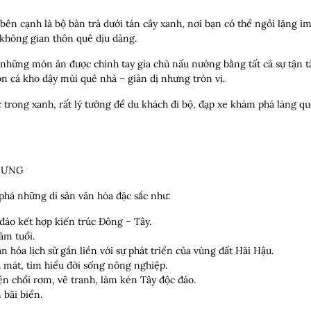
 bên cạnh là bộ bàn trà dưới tán cây xanh, nơi bạn có thể ngồi lặng 
 không gian thôn quê dịu dàng.
hững món ăn được chính tay gia chủ nấu nướng bằng tất cả sự tận t
ón cá kho dậy mùi quê nhà – giản dị nhưng tròn vị.
 trong xanh, rất lý tưởng để du khách đi bộ, đạp xe khám phá làng q
HƯNG
phá những di sản văn hóa đặc sắc như:
đáo kết hợp kiến trúc Đông – Tây.
ăm tuổi.
 hóa lịch sử gắn liền với sự phát triển của vùng đất Hải Hậu.
 mát, tìm hiểu đời sống nông nghiệp.
ện chổi rơm, vẽ tranh, làm kèn Tây độc đáo.
 bãi biển.