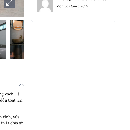
Member Since 2025
ong cách Hà
đều toát lên
n tĩnh, vừa
ản là chia sẻ