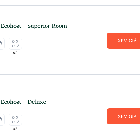
 Ecohost – Superior Room
XEM GIÁ
2
x2
 Ecohost – Deluxe
XEM GIÁ
x2