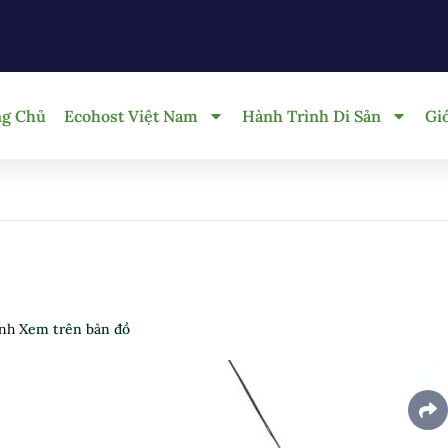
ng Chủ
Ecohost Việt Nam
Hành Trình Di Sản
Gi
ịnh
Xem trên bản đồ