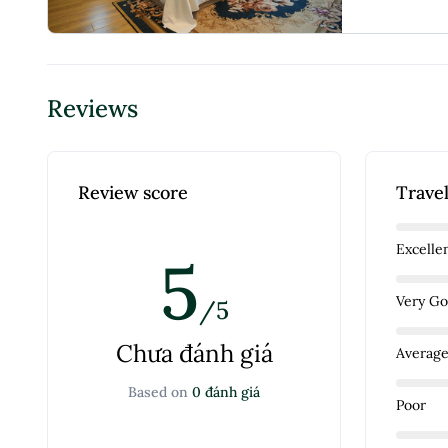
Reviews
Review score
Travel
Excelle
5
Very G
/5
Chưa đánh giá
Averag
Based on
0 đánh giá
Poor