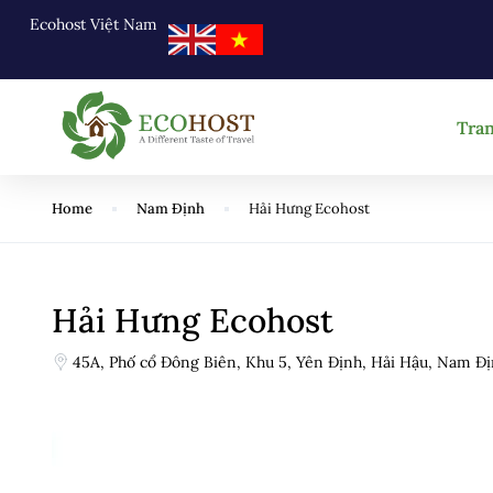
Ecohost Việt Nam
Tra
Home
Nam Định
Hải Hưng Ecohost
Hải Hưng Ecohost
45A, Phố cổ Đông Biên, Khu 5, Yên Định, Hải Hậu, Nam Đ