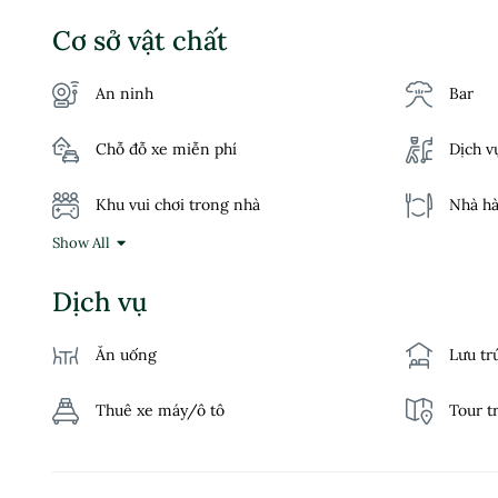
Cơ sở vật chất
An ninh
Bar
Chỗ đỗ xe miễn phí
Dịch v
Khu vui chơi trong nhà
Nhà ha
Show All
Phòng không hút thuốc
Sân v
Dịch vụ
WiFi miễn phí
Xe đưa
Ăn uống
Lưu tr
Thuê xe máy/ô tô
Tour t