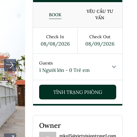
YÊU CẦU TƯ
BOOK
VẤN
Check In
Check Out
08/08/2026
08/09/2026
Guests
1 Người lớn
-
0 Trẻ em
Owner
mko15@vietvisiontravel.com