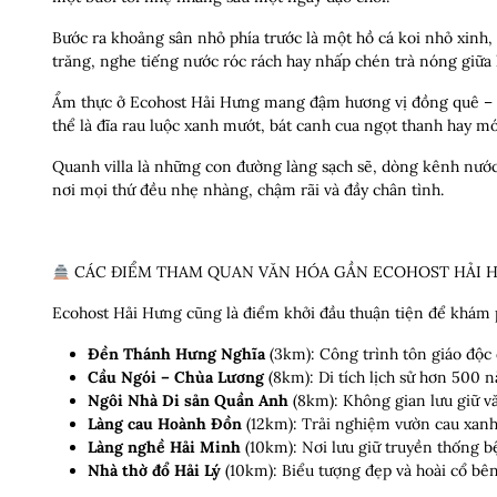
Bước ra khoảng sân nhỏ phía trước là một hồ cá koi nhỏ xinh,
trăng, nghe tiếng nước róc rách hay nhấp chén trà nóng giữa
Ẩm thực ở Ecohost Hải Hưng mang đậm hương vị đồng quê – n
thể là đĩa rau luộc xanh mướt, bát canh cua ngọt thanh hay m
Quanh villa là những con đường làng sạch sẽ, dòng kênh nước
nơi mọi thứ đều nhẹ nhàng, chậm rãi và đầy chân tình.
CÁC ĐIỂM THAM QUAN VĂN HÓA GẦN ECOHOST HẢI 
Ecohost Hải Hưng cũng là điểm khởi đầu thuận tiện để khám 
Đền Thánh Hưng Nghĩa
(3km): Công trình tôn giáo độc 
Cầu Ngói – Chùa Lương
(8km): Di tích lịch sử hơn 500 n
Ngôi Nhà Di sản Quần Anh
(8km): Không gian lưu giữ văn
Làng cau Hoành Đồn
(12km): Trải nghiệm vườn cau xanh
Làng nghề Hải Minh
(10km): Nơi lưu giữ truyền thống b
Nhà thờ đổ Hải Lý
(10km): Biểu tượng đẹp và hoài cổ bên