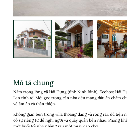
Mô tả chung
Nằm trong lòng xã Hải Hưng (tỉnh Ninh Bình), Ecohost Hải Hư
Lan tinh tế. Mỗi góc trong căn nhà đều mang dấu ấn chăm chút
vẻ ấm áp và thân thiện.
Không gian bên trong villa thoáng đãng và rộng rãi, đủ tiện
có sự riêng tư để nghỉ ngơi và quây quần bên nhau. Phòng khá
một buổi tối nhẹ nhàng sau một ngày dạo chơi.