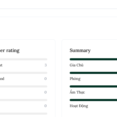
er rating
Summary
nt
3
Gia Chủ
ood
0
Phòng
e
0
Ẩm Thực
0
Hoạt Động