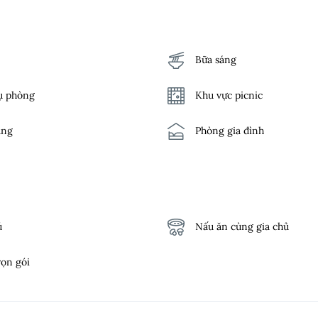
Bữa sáng
ụ phòng
Khu vực picnic
̀ng
Phòng gia đình
ườn
Tủ quần áo
 đón sân bay
Điều hòa
ú
Nấu ăn cùng gia chủ
rọn gói