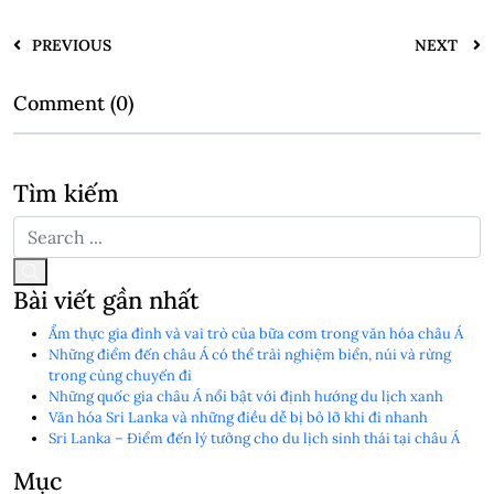
PREVIOUS
NEXT
Comment (0)
Tìm kiếm
Bài viết gần nhất
Ẩm thực gia đình và vai trò của bữa cơm trong văn hóa châu Á
Những điểm đến châu Á có thể trải nghiệm biển, núi và rừng
trong cùng chuyến đi
Những quốc gia châu Á nổi bật với định hướng du lịch xanh
Văn hóa Sri Lanka và những điều dễ bị bỏ lỡ khi đi nhanh
Sri Lanka – Điểm đến lý tưởng cho du lịch sinh thái tại châu Á
Mục