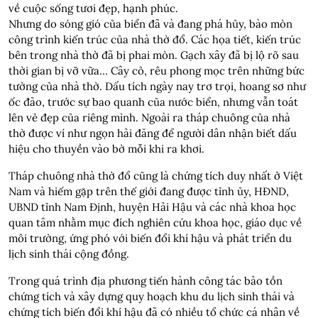
về cuộc sống tươi đẹp, hạnh phúc.
Nhưng do sóng gió của biển đã và đang phá hủy, bào mòn
công trình kiến trúc của nhà thờ đổ. Các họa tiết, kiến trúc
bên trong nhà thờ đã bị phai mòn. Gạch xây đã bị lộ rõ sau
thời gian bị vỡ vữa… Cây cỏ, rêu phong mọc trên những bức
tường của nhà thờ. Dấu tích ngày nay trơ trọi, hoang sơ như
ốc đảo, trước sự bao quanh của nước biển, nhưng vẫn toát
lên vẻ đẹp của riêng mình. Ngoài ra tháp chuông của nhà
thờ được ví như ngọn hải đăng để người dân nhận biết dấu
hiệu cho thuyền vào bờ mỗi khi ra khơi.
Tháp chuông nhà thờ đổ cũng là chứng tích duy nhất ở Việt
Nam và hiếm gặp trên thế giới đang được tỉnh ủy, HĐND,
UBND tỉnh Nam Định, huyện Hải Hậu và các nhà khoa học
quan tâm nhằm mục đích nghiên cứu khoa học, giáo dục về
môi trường, ứng phó với biến đổi khí hậu và phát triển du
lịch sinh thái cộng đồng.
Trong quá trình địa phương tiến hành công tác bảo tồn
chứng tích và xây dựng quy hoạch khu du lịch sinh thái và
chứng tích biến đổi khí hậu đã có nhiều tổ chức cá nhân về