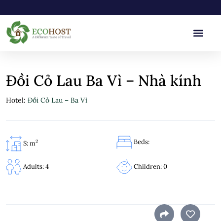
Đồi Cỏ Lau Ba Vì – Nhà kính
Hotel:
Đồi Cỏ Lau – Ba Vì
Beds:
2
S: m
Children: 0
Adults: 4